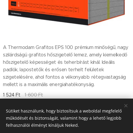
A Thermodam Grafitos EPS 100 prémium minőségű, nagy
szilárdságú grafitos hőszigetelő lemez, amely kiemelkedő
hőszigetelő képességet és teherbírást kínál. Ideális
padlók, lapostetők és erősen terhelt felületek
szigetelésére, ahol fontos a vékonyabb rétegvastagság
mellett is a maximális energiahatékonyság.
1 524
Ft
1 600
Ft
Sütiket használunk, hogy biztosítsuk a weboldal megfelelő
működését és biztonságát, valamint hogy a lehető legjobb
Till "96" Kft Adószán: 11385497-2-05
felhasználói élményt kínáljuk Neked.
Sütik