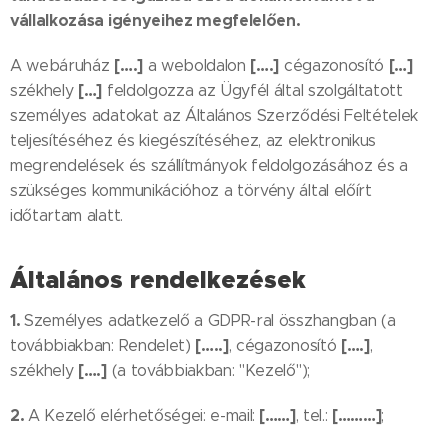
vállalkozása igényeihez megfelelően.
[….]
[….]
[…]
A webáruház
a weboldalon
cégazonosító
[…]
székhely
feldolgozza az Ügyfél által szolgáltatott
személyes adatokat az Általános Szerződési Feltételek
teljesítéséhez és kiegészítéséhez, az elektronikus
megrendelések és szállítmányok feldolgozásához és a
szükséges kommunikációhoz a törvény által előírt
időtartam alatt.
Általános rendelkezések
1.
Személyes adatkezelő a GDPR-ral összhangban (a
[…..]
[….]
továbbiakban: Rendelet)
, cégazonosító
,
[….]
székhely
(a továbbiakban: "Kezelő");
2.
[……]
[………]
A Kezelő elérhetőségei: e-mail:
, tel.:
;