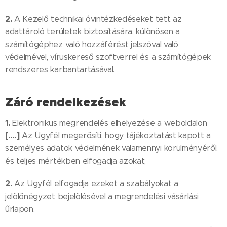
2.
A Kezelő technikai óvintézkedéseket tett az
adattároló területek biztosítására, különösen a
számítógéphez való hozzáférést jelszóval való
védelmével, víruskereső szoftverrel és a számítógépek
rendszeres karbantartásával.
Záró rendelkezések
1.
Elektronikus megrendelés elhelyezése a weboldalon
[….]
Az Ügyfél megerősíti, hogy tájékoztatást kapott a
személyes adatok védelmének valamennyi körülményéről,
és teljes mértékben elfogadja azokat;
2.
Az Ügyfél elfogadja ezeket a szabályokat a
jelölőnégyzet bejelölésével a megrendelési vásárlási
űrlapon.