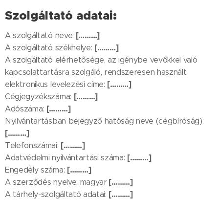
Szolgáltató adatai:
[………]
A szolgáltató neve:
[………]
A szolgáltató székhelye:
A szolgáltató elérhetősége, az igénybe vevőkkel való
kapcsolattartásra szolgáló, rendszeresen használt
[………]
elektronikus levelezési címe:
[………]
Cégjegyzékszáma:
[………]
Adószáma:
Nyilvántartásban bejegyző hatóság neve (cégbíróság):
[………]
[………]
Telefonszámai:
[………]
Adatvédelmi nyilvántartási száma:
[………]
Engedély száma:
[………]
A szerződés nyelve: magyar
[………]
A tárhely-szolgáltató adatai: