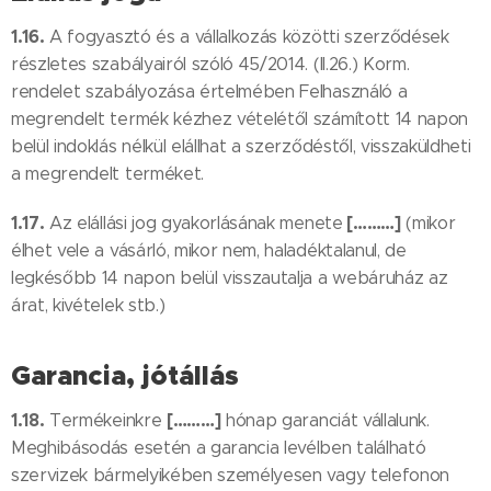
1.16.
A fogyasztó és a vállalkozás közötti szerződések
részletes szabályairól szóló 45/2014. (II.26.) Korm.
rendelet szabályozása értelmében Felhasználó a
megrendelt termék kézhez vételétől számított 14 napon
belül indoklás nélkül elállhat a szerződéstől, visszaküldheti
a megrendelt terméket.
1.17.
[………]
Az elállási jog gyakorlásának menete
(mikor
élhet vele a vásárló, mikor nem, haladéktalanul, de
legkésőbb 14 napon belül visszautalja a webáruház az
árat, kivételek stb.)
Garancia, jótállás
1.18.
[………]
Termékeinkre
hónap garanciát vállalunk.
Meghibásodás esetén a garancia levélben található
szervizek bármelyikében személyesen vagy telefonon