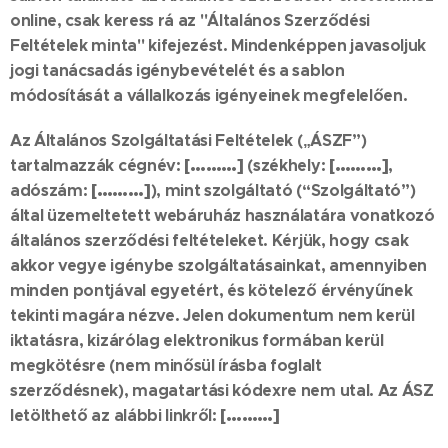
online, csak keress rá az "Általános Szerződési
Feltételek minta" kifejezést. Mindenképpen javasoljuk
jogi tanácsadás igénybevételét és a sablon
módosítását a vállalkozás igényeinek megfelelően.
Az Általános Szolgáltatási Feltételek („ÁSZF”)
tartalmazzák cégnév:
[………]
(székhely:
[………]
,
adószám:
[………]
), mint szolgáltató (“Szolgáltató”)
által üzemeltetett webáruház használatára vonatkozó
általános szerződési feltételeket. Kérjük, hogy csak
akkor vegye igénybe szolgáltatásainkat, amennyiben
minden pontjával egyetért, és kötelező érvényűnek
tekinti magára nézve. Jelen dokumentum nem kerül
iktatásra, kizárólag elektronikus formában kerül
megkötésre (nem minősül írásba foglalt
szerződésnek), magatartási kódexre nem utal. Az ÁSZ
letölthető az alábbi linkről:
[………]