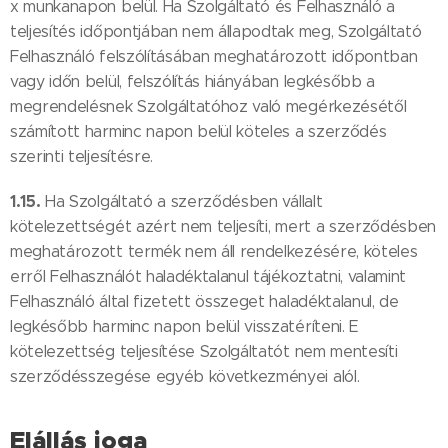
x munkanapon belül. Ha Szolgáltató és Felhasználó a
teljesítés időpontjában nem állapodtak meg, Szolgáltató
Felhasználó felszólításában meghatározott időpontban
vagy időn belül, felszólítás hiányában legkésőbb a
megrendelésnek Szolgáltatóhoz való megérkezésétől
számított harminc napon belül köteles a szerződés
szerinti teljesítésre.
1.15.
Ha Szolgáltató a szerződésben vállalt
kötelezettségét azért nem teljesíti, mert a szerződésben
meghatározott termék nem áll rendelkezésére, köteles
erről Felhasználót haladéktalanul tájékoztatni, valamint
Felhasználó által fizetett összeget haladéktalanul, de
legkésőbb harminc napon belül visszatéríteni. E
kötelezettség teljesítése Szolgáltatót nem mentesíti
szerződésszegése egyéb következményei alól.
Elállás joga