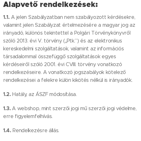
Alapvető rendelkezések:
1.1.
A jelen Szabályzatban nem szabályozott kérdésekre,
valamint jelen Szabályzat értelmezésére a magyar jog az
irányadó, különös tekintettel a Polgári Törvénykönyvről
szóló 2013. évi V. törvény („Ptk.”) és az elektronikus
kereskedelmi szolgáltatások, valamint az információs
társadalommal összefüggő szolgáltatások egyes
kérdéseiről szóló 2001. évi CVIII. törvény vonatkozó
rendelkezéseire. A vonatkozó jogszabályok kötelező
rendelkezései a felekre külön kikötés nélkül is irányadók.
1.2.
Hatály, az ÁSZF módosítása.
1.3.
A webshop, mint szerzői jogi mű szerzői jogi védelme,
erre figyelemfelhívás.
1.4.
Rendelkezésre állás.