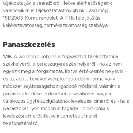
tájékoztatják a teendőkről, illetve elérhetőségeink
valamelyikén is tájékoztatást nyújtunk. Lásd még:
151/2003. Korm. rendelet. A PTK-féle jótállás,
kellékszavatosság, termékszavatosság szabályai.
Panaszkezelés
1.19.
A webshop köteles a fogyasztót tájékoztatni a
székhelyéről, a panaszügyintézés helyéről - ha az nem
egyezik meg a forgalmazás, illetve értékesítés helyével -
és az adott tevékenység, kereskedelmi forma vagy
módszer sajátosságaihoz igazodó módjáról, valamint a
panaszok közlése érdekében a vállalkozás vagy a
vállalkozás ügyfélszolgálatának levelezési címéről és - ha a
panaszokat ilyen módon is fogadja - elektronikus
levelezési címéről, illetve internetes címéről,
telefonszámáról.