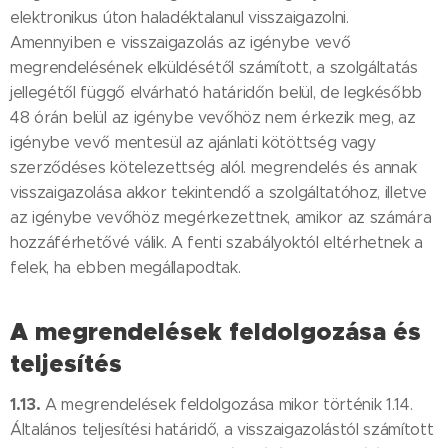
elektronikus úton haladéktalanul visszaigazolni.
Amennyiben e visszaigazolás az igénybe vevő
megrendelésének elküldésétől számított, a szolgáltatás
jellegétől függő elvárható határidőn belül, de legkésőbb
48 órán belül az igénybe vevőhöz nem érkezik meg, az
igénybe vevő mentesül az ajánlati kötöttség vagy
szerződéses kötelezettség alól. megrendelés és annak
visszaigazolása akkor tekintendő a szolgáltatóhoz, illetve
az igénybe vevőhöz megérkezettnek, amikor az számára
hozzáférhetővé válik. A fenti szabályoktól eltérhetnek a
felek, ha ebben megállapodtak.
A megrendelések feldolgozása és
teljesítés
1.13.
A megrendelések feldolgozása mikor történik 1.14.
Általános teljesítési határidő, a visszaigazolástól számított