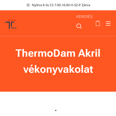
Nyitva K és CS 7.00-16.00 H-SZ-P Zárva
KERESÉS
ThermoDam Akril
vékonyvakolat