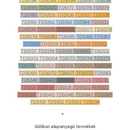
TD5094
TD5095
TD5096
TD5197
TD5198
TD5199
TD5200
TD5177
TD5178
TD5179
TD5180
TD5105
TD5106
TD5107
TD5108
TD5161
TD5162
TD5163
TD5164
TD5033
TD5034
TD5035
TD5036
TD5077
TD5078
TD5079
TD5080
TD5165
TD5166
TD5167
TD5168
TD5109
TD5110
TD5111
TD5112
TD5137
TD5138
TD5139
TD5140
TD5002
TD5003
TD5004
TD5173
TD5174
TD5175
TD5176
TD5053
TD5054
TD5055
TD5056
TD5069
TD5070
TD5071
TD5072
TD5145
TD5146
TD5147
TD5148
TD5129
TD5130
TD5131
TD5132
TD5021
TD5022
TD5023
TD5024
TD5045
TD5046
TD5047
TD5048
TD5101
TD5102
TD5103
TD5104
Szilikon alapanyagú termékek