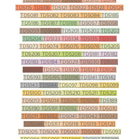
TD5115
TD5116
TD5121
TD5122
TD5123
TD5124
TD5081
TD5082
TD5083
TD5084
TD5185
TD5186
TD5187
TD5188
TD5057
TD5058
TD5059
TD5060
TD5201
TD5202
TD5203
TD5204
TD5133
TD5134
TD5135
TD5136
TD5073
TD5074
TD5075
TD5076
TD5205
TD5206
TD5207
TD5208
TD5181
TD5182
TD5183
TD5184
TD5029
TD5030
TD5031
TD5032
TD5125
TD5126
TD5127
TD5128
TD5193
TD5195
TD5196
TD5141
TD5142
TD5143
TD5144
TD5097
TD5098
TD5099
TD5100
TD5209
TD5210
TD5211
TD5212
TD5013
TD5014
TD5015
TD5016
TD5189
TD5190
TD5191
TD5192
TD5009
TD5010
TD5011
TD5012
TD5041
TD5042
TD5043
TD5044
TD5117
TD5118
TD5119
TD5120
TD5005
TD5006
TD5007
TD5008
TD5093