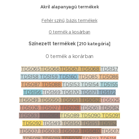
Akril alapanyagú termékek
Fehér színű, bázis termékek
0 termék a kosárban
Színezett termékek
[210 kategória]
0 termék a korárban
TD5065
TD5066
TD5067
TD5068
TD5157
TD5158
TD5159
TD5160
TD5085
TD5086
TD5087
TD5088
TD5153
TD5154
TD5155
TD5156
TD5169
TD5170
TD5171
TD5172
TD5049
TD5050
TD5051
TD5052
TD5025
TD5026
TD5027
TD5028
TD5061
TD5062
TD5063
TD5064
TD5089
TD5090
TD5091
TD5092
TD5149
TD5150
TD5151
TD5152
TD5037
TD5038
TD5039
TD5040
TD5017
TD5018
TD5019
TD5020
TD5113
TD5114