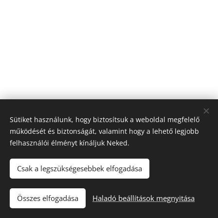
Sütiket használunk, hogy biztosítsuk a weboldal megfelelő
működését és biztonságát, valamint hogy a lehető legjobb
felhasználói élményt kínáljuk Neked.
Csak a legszükségesebbek elfogadása
Till "96" Kft Adószán: 11385497-2-05
Összes elfogadása
Haladó beállítások megnyitása
Sütik