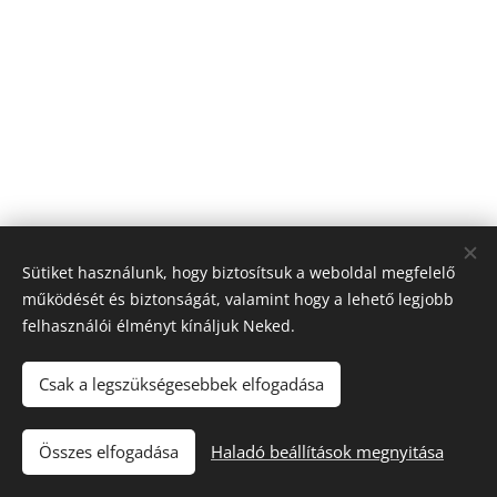
Sütiket használunk, hogy biztosítsuk a weboldal megfelelő
működését és biztonságát, valamint hogy a lehető legjobb
felhasználói élményt kínáljuk Neked.
Csak a legszükségesebbek elfogadása
Till "96" Kft Adószán: 11385497-2-05
Összes elfogadása
Haladó beállítások megnyitása
Sütik