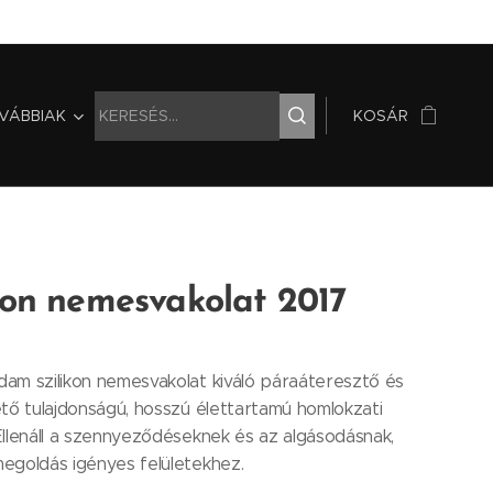
VÁBBIAK
KOSÁR
kon nemesvakolat 2017
am szilikon nemesvakolat kiváló páraáteresztő és
tő tulajdonságú, hosszú élettartamú homlokzati
llenáll a szennyeződéseknek és az algásodásnak,
egoldás igényes felületekhez.