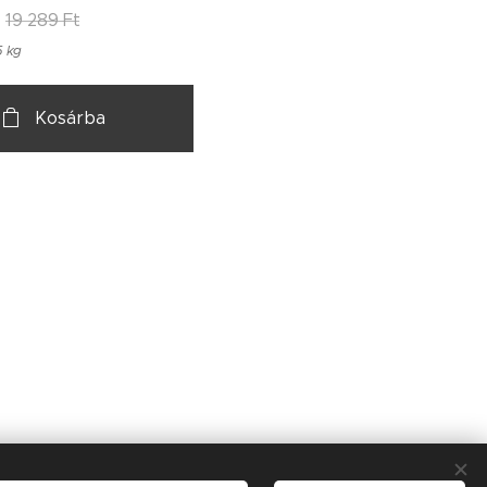
19 289
Ft
5 kg
Kosárba