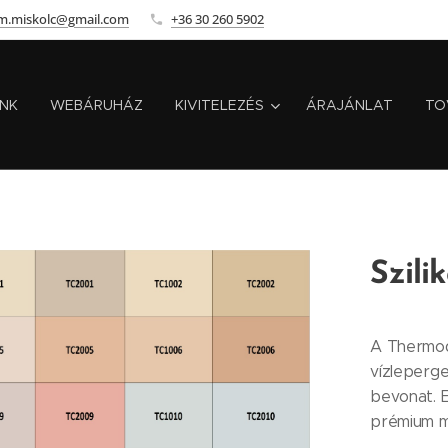
m.miskolc@gmail.com
+36 30 260 5902
INK
WEBÁRUHÁZ
KIVITELEZÉS
ÁRAJÁNLAT
TO
Szili
A Thermod
vízleperge
bevonat. E
prémium m