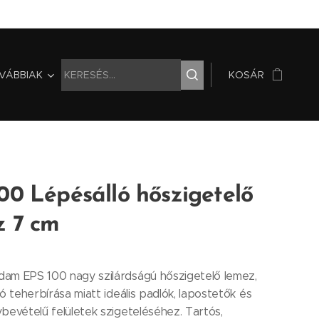
VÁBBIAK
KOSÁR
00 Lépésálló hőszigetelő
z 7 cm
am EPS 100 nagy szilárdságú hőszigetelő lemez,
ló teherbírása miatt ideális padlók, lapostetők és
bevételű felületek szigeteléséhez. Tartós,