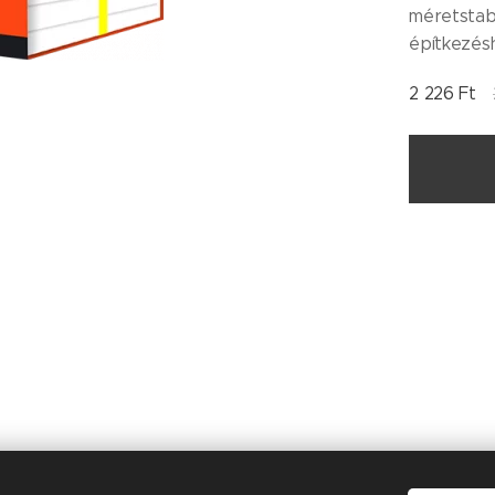
méretstab
építkezés
2 226
Ft