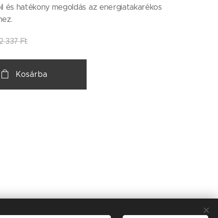
il és hatékony megoldás az energiatakarékos
hez.
2 337
Ft
Kosárba