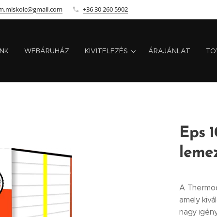
m.miskolc@gmail.com
+36 30 260 5902
INK
WEBÁRUHÁZ
KIVITELEZÉS
ÁRAJÁNLAT
TO
Eps 1
leme
A Thermod
amely kivá
nagy igény