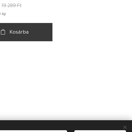
19 289
Ft
5 kg
Kosárba