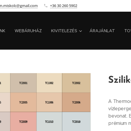
m.miskolc@gmail.com
+36 30 260 5902
INK
WEBÁRUHÁZ
KIVITELEZÉS
ÁRAJÁNLAT
TO
Szili
A Thermod
vízleperge
bevonat. E
prémium m