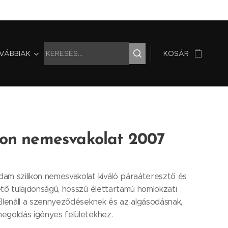
VÁBBIAK
KOSÁR
kon nemesvakolat 2007
am szilikon nemesvakolat kiváló páraáteresztő és
tő tulajdonságú, hosszú élettartamú homlokzati
llenáll a szennyeződéseknek és az algásodásnak,
egoldás igényes felületekhez.