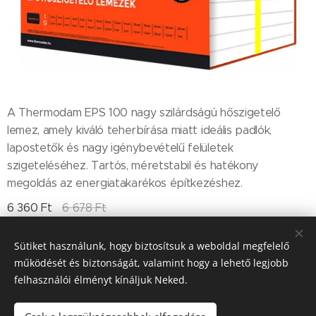
A Thermodam EPS 100 nagy szilárdságú hőszigetelő
lemez, amely kiváló teherbírása miatt ideális padlók,
lapostetők és nagy igénybevételű felületek
szigeteléséhez. Tartós, méretstabil és hatékony
megoldás az energiatakarékos építkezéshez.
6 360
Ft
6 678
Ft
Sütiket használunk, hogy biztosítsuk a weboldal megfelelő
működését és biztonságát, valamint hogy a lehető legjobb
Till "96" Kft Adószán: 11385497-2-05
felhasználói élményt kínáljuk Neked.
Sütik