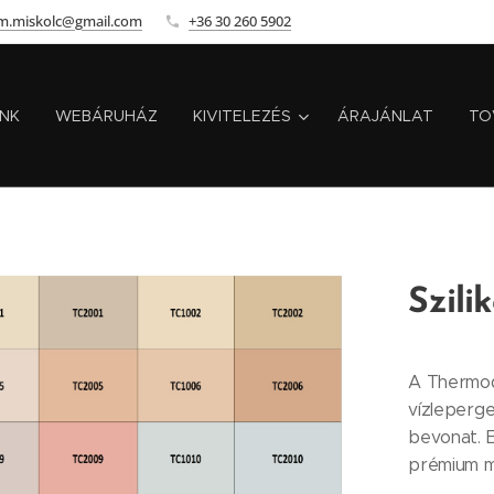
m.miskolc@gmail.com
+36 30 260 5902
INK
WEBÁRUHÁZ
KIVITELEZÉS
ÁRAJÁNLAT
TO
Szili
A Thermod
vízleperge
bevonat. E
prémium m