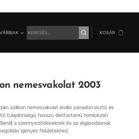
VÁBBIAK
KOSÁR
kon nemesvakolat 2003
am szilikon nemesvakolat kiváló páraáteresztő és
tő tulajdonságú, hosszú élettartamú homlokzati
llenáll a szennyeződéseknek és az algásodásnak,
egoldás igényes felületekhez.