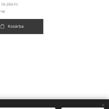
19 289
Ft
5 kg
Kosárba