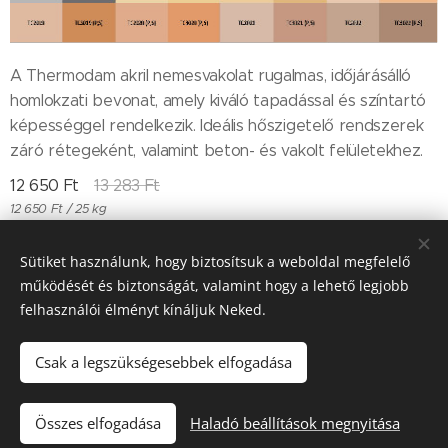
A Thermodam akril nemesvakolat rugalmas, időjárásálló
homlokzati bevonat, amely kiváló tapadással és színtartó
képességgel rendelkezik. Ideális hőszigetelő rendszerek
záró rétegeként, valamint beton- és vakolt felületekhez.
12 650
Ft
13 283
Ft
12 650 Ft / 25 kg
Sütiket használunk, hogy biztosítsuk a weboldal megfelelő
működését és biztonságát, valamint hogy a lehető legjobb
Till "96" Kft Adószán: 11385497-2-05
felhasználói élményt kínáljuk Neked.
Sütik
Csak a legszükségesebbek elfogadása
Kosárba
Összes elfogadása
Haladó beállítások megnyitása