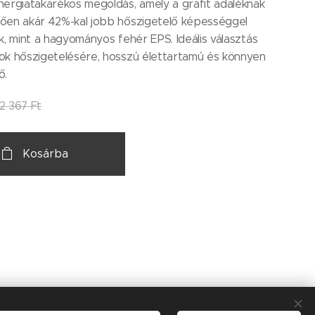
ergiatakarékos megoldás, amely a grafit adaléknak
ően akár 42%-kal jobb hőszigetelő képességgel
k, mint a hagyományos fehér EPS. Ideális választás
ok hőszigetelésére, hosszú élettartamú és könnyen
ő.
2 367
Ft
Kosárba