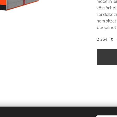
modern, en
köszönhet
rendelkezi
homlokzat
beépíthet
2 254
Ft