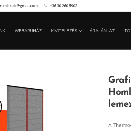
m.miskolc@gmail.com
+36 30 260 5902
INK
WEBÁRUHÁZ
KIVITELEZÉS
ÁRAJÁNLAT
TO
Grafi
Homl
leme
A Thermod