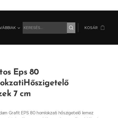
VÁBBIAK
KOSÁR
tos Eps 80
okzatiHőszigetelő
zek 7 cm
am Grafit EPS 80 homlokzati hőszigetelő lemez