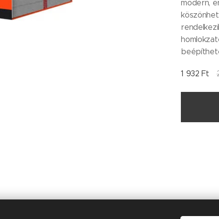
modern, en
köszönhet
rendelkezi
homlokzat
beépíthet
1 932
Ft