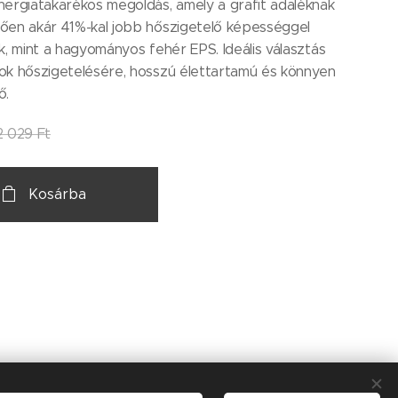
ergiatakarékos megoldás, amely a grafit adaléknak
ően akár 41%-kal jobb hőszigetelő képességgel
k, mint a hagyományos fehér EPS. Ideális választás
ok hőszigetelésére, hosszú élettartamú és könnyen
ő.
2 029
Ft
Kosárba