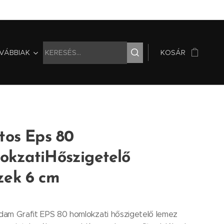
VÁBBIAK
KOSÁR
tos Eps 80
okzatiHőszigetelő
zek 6 cm
am Grafit EPS 80 homlokzati hőszigetelő lemez