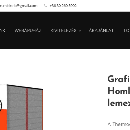
m.miskolc@gmail.com
+36 30 260 5902
INK
WEBÁRUHÁZ
KIVITELEZÉS
ÁRAJÁNLAT
TO
Grafi
Homl
leme
A Thermod