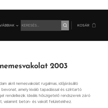
VÁBBIAK
KOSÁR
l nemesvakolat 2003
m akril nemesvakolat rugalmas, időjárásálló
 bevonat, amely kiváló tapadással és színtartó
l rendelkezik. Ideális hőszigetelő rendszerek záró
, valamint beton- és vakolt felületekhez.