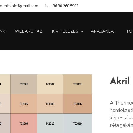
m.miskolc@gmail.com
+36 30 260 5902
INK
WEBÁRUHÁZ
KIVITELEZÉS
ÁRAJÁNLAT
TO
Akri
A Thermoda
homlokzati
képességge
rétegeként