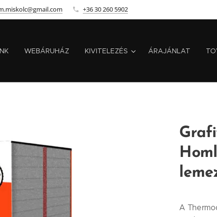
m.miskolc@gmail.com
+36 30 260 5902
INK
WEBÁRUHÁZ
KIVITELEZÉS
ÁRAJÁNLAT
TO
Grafi
Homl
leme
A Thermod