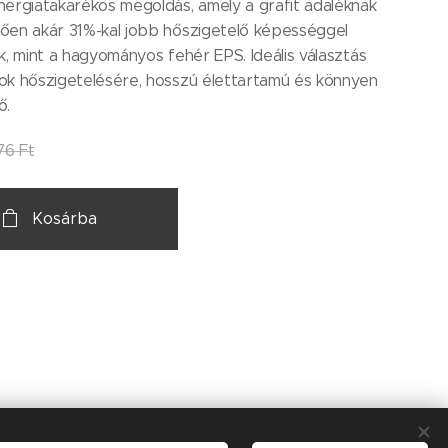
ergiatakarékos megoldás, amely a grafit adaléknak
ően akár 31%-kal jobb hőszigetelő képességgel
k, mint a hagyományos fehér EPS. Ideális választás
ok hőszigetelésére, hosszú élettartamú és könnyen
ő.
76
Ft
Kosárba