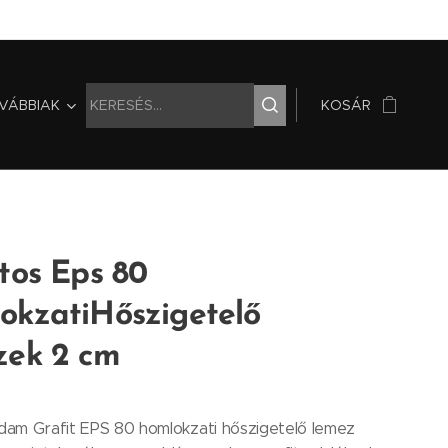
VÁBBIAK
KOSÁR
tos Eps 80
okzatiHőszigetelő
zek 2 cm
am Grafit EPS 80 homlokzati hőszigetelő lemez