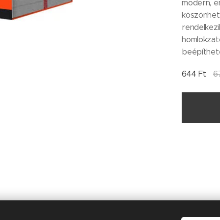
modern, en
köszönhet
rendelkezi
homlokzat
beépíthet
644
Ft
6