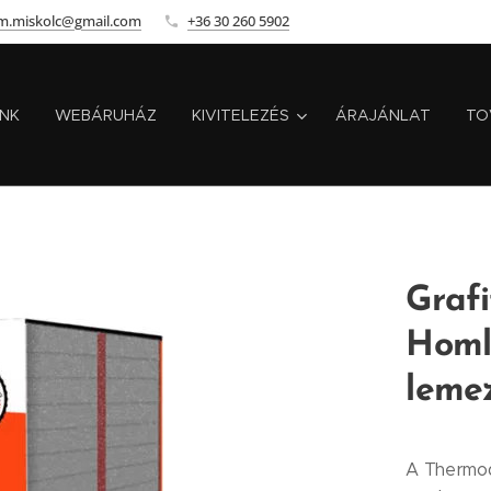
m.miskolc@gmail.com
+36 30 260 5902
INK
WEBÁRUHÁZ
KIVITELEZÉS
ÁRAJÁNLAT
TO
Grafi
Homl
leme
A Thermod