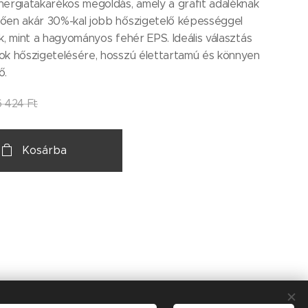
ergiatakarékos megoldás, amely a grafit adaléknak
ően akár 30%-kal jobb hőszigetelő képességgel
k, mint a hagyományos fehér EPS. Ideális választás
ok hőszigetelésére, hosszú élettartamú és könnyen
ő.
6 424
Ft
Kosárba