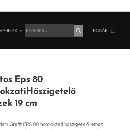
VÁBBIAK
KOSÁR
tos Eps 80
okzatiHőszigetelő
zek 19 cm
am Grafit EPS 80 homlokzati hőszigetelő lemez