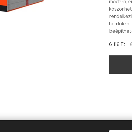
modern, en
köszönhet
rendelkezi
homlokzat
beépíthet
6 118
Ft