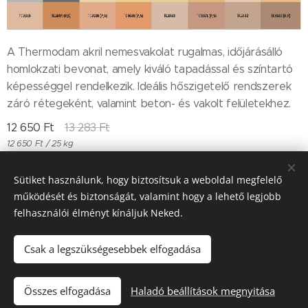
A Thermodam akril nemesvakolat rugalmas, időjárásálló
homlokzati bevonat, amely kiváló tapadással és színtartó
képességgel rendelkezik. Ideális hőszigetelő rendszerek
záró rétegeként, valamint beton- és vakolt felületekhez.
12 650
Ft
13 283
Ft
12 650 Ft / 25 kg
Sütiket használunk, hogy biztosítsuk a weboldal megfelelő
működését és biztonságát, valamint hogy a lehető legjobb
Till "96" Kft Adószán: 11385497-2-05
felhasználói élményt kínáljuk Neked.
Sütik
Csak a legszükségesebbek elfogadása
Kosárba
Összes elfogadása
Haladó beállítások megnyitása