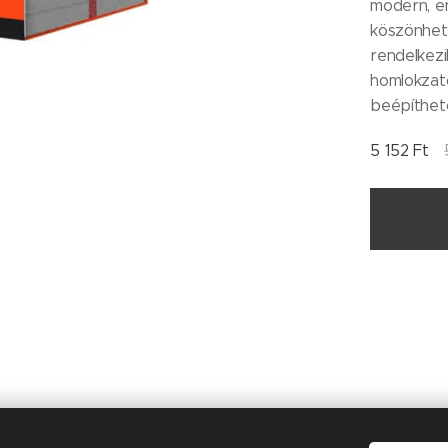
modern, en
köszönhet
rendelkezi
homlokzat
beépíthet
5 152
Ft