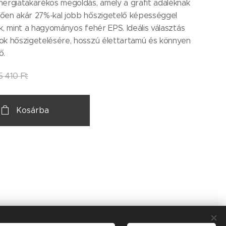
ergiatakarékos megoldás, amely a grafit adaléknak
ően akár 27%-kal jobb hőszigetelő képességgel
k, mint a hagyományos fehér EPS. Ideális választás
ok hőszigetelésére, hosszú élettartamú és könnyen
ő.
5 410
Ft
Kosárba