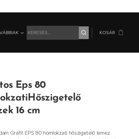
VÁBBIAK
KOSÁR
tos Eps 80
okzatiHőszigetelő
zek 16 cm
am Grafit EPS 80 homlokzati hőszigetelő lemez