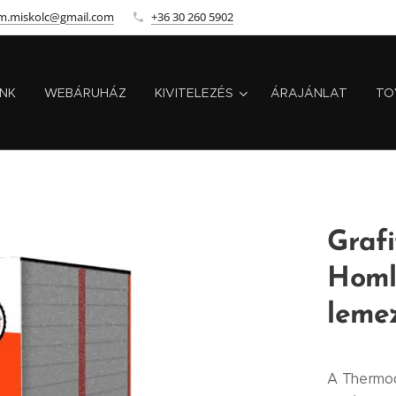
m.miskolc@gmail.com
+36 30 260 5902
INK
WEBÁRUHÁZ
KIVITELEZÉS
ÁRAJÁNLAT
TO
Grafi
Homl
leme
A Thermod