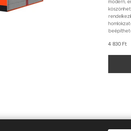
modern, en
köszönhet
rendelkezi
homlokzat
beépíthet
4 830
Ft