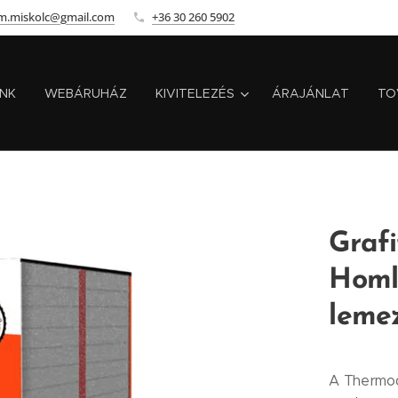
m.miskolc@gmail.com
+36 30 260 5902
INK
WEBÁRUHÁZ
KIVITELEZÉS
ÁRAJÁNLAT
TO
Grafi
Homl
leme
A Thermod