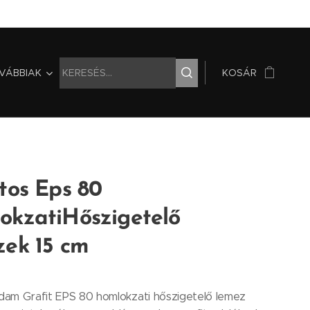
VÁBBIAK
KOSÁR
tos Eps 80
okzatiHőszigetelő
zek 15 cm
am Grafit EPS 80 homlokzati hőszigetelő lemez