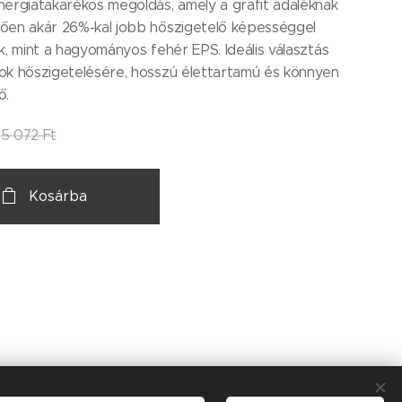
ergiatakarékos megoldás, amely a grafit adaléknak
ően akár 26%-kal jobb hőszigetelő képességgel
k, mint a hagyományos fehér EPS. Ideális választás
ok hőszigetelésére, hosszú élettartamú és könnyen
ő.
5 072
Ft
Kosárba