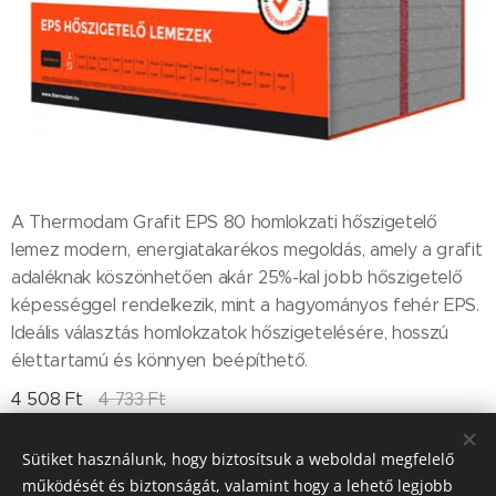
A Thermodam Grafit EPS 80 homlokzati hőszigetelő
lemez modern, energiatakarékos megoldás, amely a grafit
adaléknak köszönhetően akár 25%-kal jobb hőszigetelő
képességgel rendelkezik, mint a hagyományos fehér EPS.
Ideális választás homlokzatok hőszigetelésére, hosszú
élettartamú és könnyen beépíthető.
4 508
Ft
4 733
Ft
Sütiket használunk, hogy biztosítsuk a weboldal megfelelő
működését és biztonságát, valamint hogy a lehető legjobb