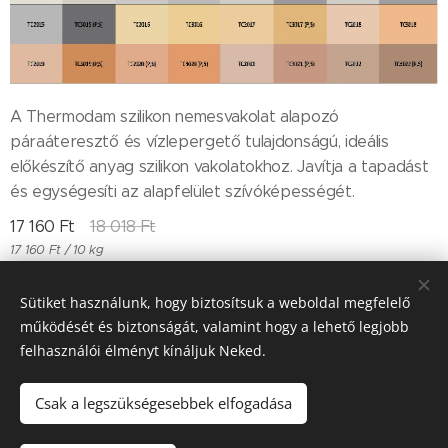
A Thermodam szilikon nemesvakolat alapozó
páraáteresztő és vízlepergető tulajdonságú, ideális
előkészítő anyag szilikon vakolatokhoz. Javítja a tapadást
és egységesíti az alapfelület szívóképességét.
17 160
Ft
18 018
Ft
17 160 Ft / 10 kg
Sütiket használunk, hogy biztosítsuk a weboldal megfelelő
működését és biztonságát, valamint hogy a lehető legjobb
Till "96" Kft Adószán: 11385497-2-05
felhasználói élményt kínáljuk Neked.
Sütik
Csak a legszükségesebbek elfogadása