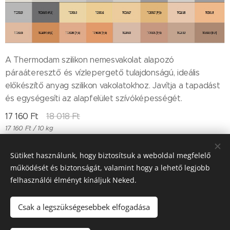
A Thermodam szilikon nemesvakolat alapozó
páraáteresztő és vízlepergető tulajdonságú, ideális
előkészítő anyag szilikon vakolatokhoz. Javítja a tapadást
és egységesíti az alapfelület szívóképességét.
17 160
Ft
18 018
Ft
17 160 Ft / 10 kg
Sütiket használunk, hogy biztosítsuk a weboldal megfelelő
működését és biztonságát, valamint hogy a lehető legjobb
Till "96" Kft Adószán: 11385497-2-05
felhasználói élményt kínáljuk Neked.
Sütik
Csak a legszükségesebbek elfogadása