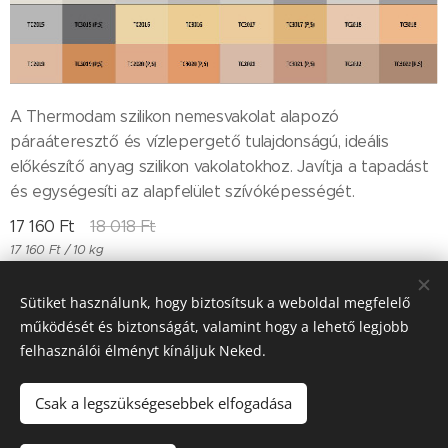
A Thermodam szilikon nemesvakolat alapozó
páraáteresztő és vízlepergető tulajdonságú, ideális
előkészítő anyag szilikon vakolatokhoz. Javítja a tapadást
és egységesíti az alapfelület szívóképességét.
17 160
Ft
18 018
Ft
17 160 Ft / 10 kg
Sütiket használunk, hogy biztosítsuk a weboldal megfelelő
működését és biztonságát, valamint hogy a lehető legjobb
Till "96" Kft Adószán: 11385497-2-05
felhasználói élményt kínáljuk Neked.
Sütik
Csak a legszükségesebbek elfogadása