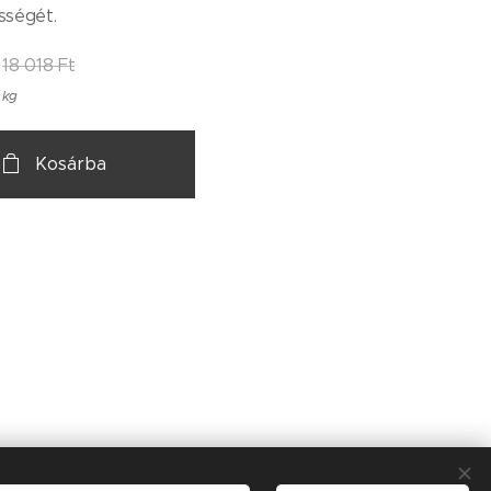
sségét.
18 018
Ft
 kg
Kosárba