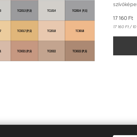
szívóképe
17 160
Ft
17 160 Ft / 10