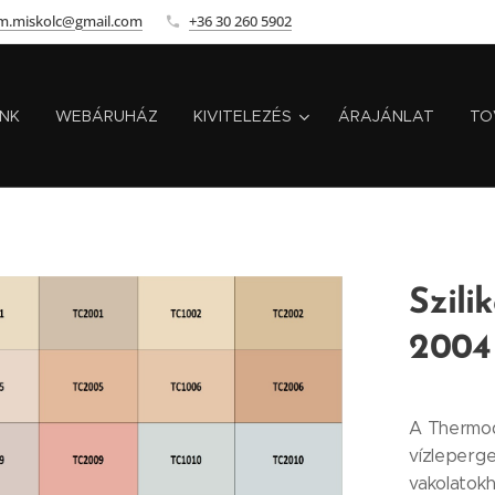
m.miskolc@gmail.com
+36 30 260 5902
INK
WEBÁRUHÁZ
KIVITELEZÉS
ÁRAJÁNLAT
TO
Szili
2004
A Thermod
vízleperge
vakolatokh