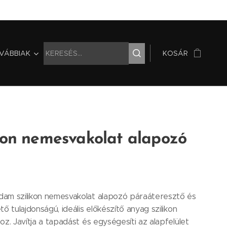
VÁBBIAK
KOSÁR
kon nemesvakolat alapozó
am szilikon nemesvakolat alapozó páraáteresztő és
tő tulajdonságú, ideális előkészítő anyag szilikon
oz. Javítja a tapadást és egységesíti az alapfelület