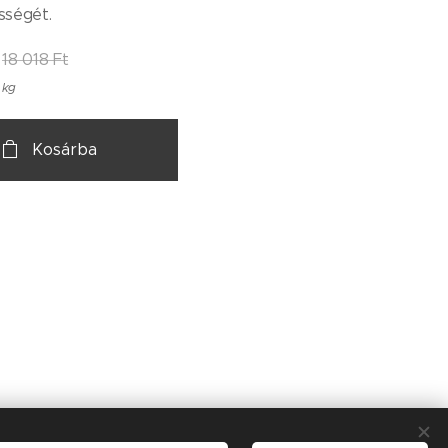
sségét.
18 018
Ft
 kg
Kosárba