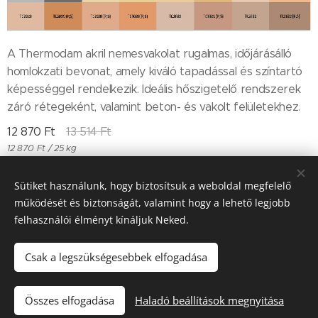
A Thermodam akril nemesvakolat rugalmas, időjárásálló
homlokzati bevonat, amely kiváló tapadással és színtartó
képességgel rendelkezik. Ideális hőszigetelő rendszerek
záró rétegeként, valamint beton- és vakolt felületekhez.
12 870
Ft
13 514
Ft
12 870 Ft / 25 kg
Sütiket használunk, hogy biztosítsuk a weboldal megfelelő
működését és biztonságát, valamint hogy a lehető legjobb
Till "96" Kft Adószán: 11385497-2-05
felhasználói élményt kínáljuk Neked.
Sütik
Csak a legszükségesebbek elfogadása
Kosárba
Összes elfogadása
Haladó beállítások megnyitása