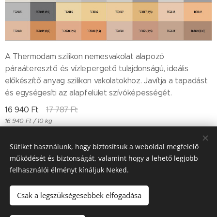
A Thermodam szilikon nemesvakolat alapozó
páraáteresztő és vízlepergető tulajdonságú, ideális
előkészítő anyag szilikon vakolatokhoz. Javítja a tapadást
és egységesíti az alapfelület szívóképességét.
16 940
Ft
17 787
Ft
16 940 Ft / 10 kg
Sütiket használunk, hogy biztosítsuk a weboldal megfelelő
működését és biztonságát, valamint hogy a lehető legjobb
Till "96" Kft Adószán: 11385497-2-05
felhasználói élményt kínáljuk Neked.
Sütik
Csak a legszükségesebbek elfogadása