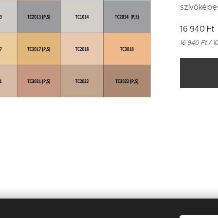
szívóképe
16 940
Ft
16 940 Ft / 1