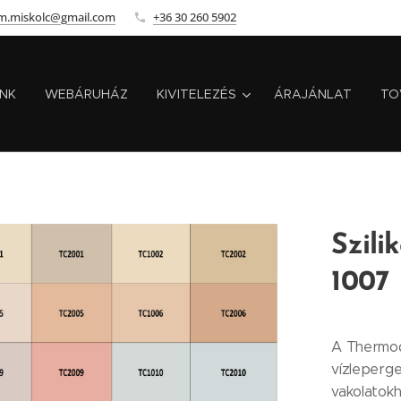
m.miskolc@gmail.com
+36 30 260 5902
INK
WEBÁRUHÁZ
KIVITELEZÉS
ÁRAJÁNLAT
TO
Szili
1007
A Thermod
vízleperge
vakolatokh