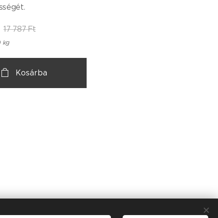
sségét.
17 787
Ft
0 kg
Kosárba