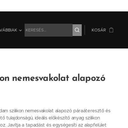
VÁBBIAK
KOSÁR
kon nemesvakolat alapozó
am szilikon nemesvakolat alapozó páraáteresztő és
tő tulajdonságú, ideális előkészítő anyag szilikon
oz. Javítja a tapadást és egységesíti az alapfelület