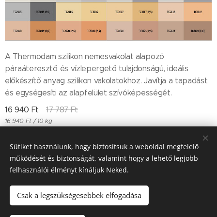
A Thermodam szilikon nemesvakolat alapozó
páraáteresztő és vízlepergető tulajdonságú, ideális
előkészítő anyag szilikon vakolatokhoz. Javítja a tapadást
és egységesíti az alapfelület szívóképességét.
16 940
Ft
17 787
Ft
16 940 Ft / 10 kg
Sütiket használunk, hogy biztosítsuk a weboldal megfelelő
működését és biztonságát, valamint hogy a lehető legjobb
Till "96" Kft Adószán: 11385497-2-05
felhasználói élményt kínáljuk Neked.
Sütik
Csak a legszükségesebbek elfogadása