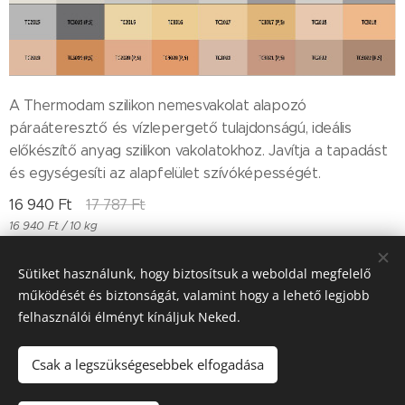
A Thermodam szilikon nemesvakolat alapozó
páraáteresztő és vízlepergető tulajdonságú, ideális
előkészítő anyag szilikon vakolatokhoz. Javítja a tapadást
és egységesíti az alapfelület szívóképességét.
16 940
Ft
17 787
Ft
16 940 Ft / 10 kg
Sütiket használunk, hogy biztosítsuk a weboldal megfelelő
működését és biztonságát, valamint hogy a lehető legjobb
Till "96" Kft Adószán: 11385497-2-05
felhasználói élményt kínáljuk Neked.
Sütik
Csak a legszükségesebbek elfogadása