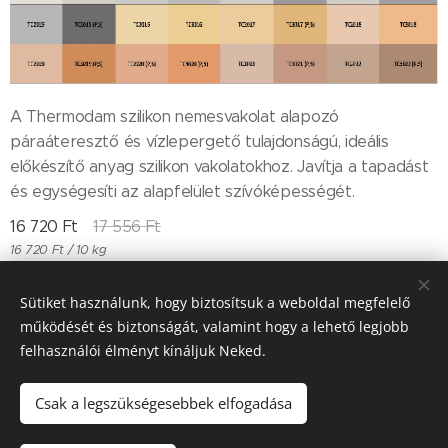
A Thermodam szilikon nemesvakolat alapozó
páraáteresztő és vízlepergető tulajdonságú, ideális
előkészítő anyag szilikon vakolatokhoz. Javítja a tapadást
és egységesíti az alapfelület szívóképességét.
16 720
Ft
17 556
Ft
16 720 Ft / 10 kg
Sütiket használunk, hogy biztosítsuk a weboldal megfelelő
működését és biztonságát, valamint hogy a lehető legjobb
Till "96" Kft Adószán: 11385497-2-05
felhasználói élményt kínáljuk Neked.
Sütik
Csak a legszükségesebbek elfogadása