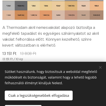
A Thermodam akril nemesvakolat alapozó biztosítja a
megfelelő tapadást és egységes színárnyalatot az akril
vakolat felhordása előtt. Könnyen kezelhető, színre
kevert változatban is elérhető.
13 151
Ft
13 808
Ft
13 151 Ft / 10 kg
Sütiket használunk, hogy biztosítsuk a weboldal megfelelő
működését és biztonságát, valamint hogy a lehető legjobb
Till "96" Kft Adószán: 11385497-2-05
felhasználói élményt kínáljuk Neked.
Sütik
Csak a legszükségesebbek elfogadása