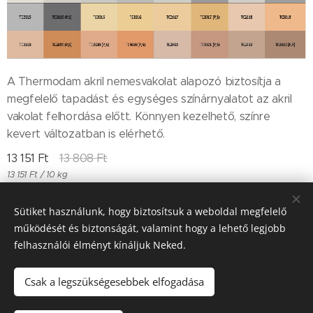
A Thermodam akril nemesvakolat alapozó biztosítja a
megfelelő tapadást és egységes színárnyalatot az akril
vakolat felhordása előtt. Könnyen kezelhető, színre
kevert változatban is elérhető.
13 151
Ft
13 808
Ft
13 151 Ft / 10 kg
Sütiket használunk, hogy biztosítsuk a weboldal megfelelő
működését és biztonságát, valamint hogy a lehető legjobb
Till "96" Kft Adószán: 11385497-2-05
felhasználói élményt kínáljuk Neked.
Sütik
Csak a legszükségesebbek elfogadása