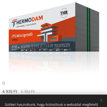
0
4 935
Ft
5 182
Ft
Sütiket használunk, hogy biztosítsuk a weboldal megfelelő