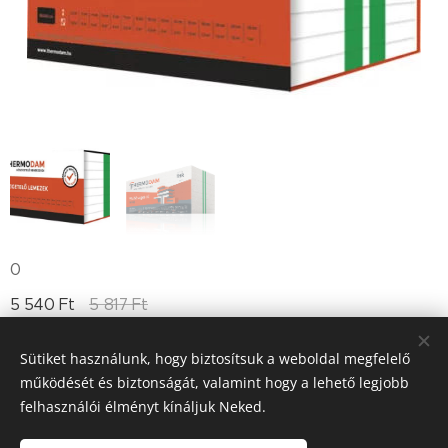
0
5 540
Ft
5 817
Ft
Sütiket használunk, hogy biztosítsuk a weboldal megfelelő
működését és biztonságát, valamint hogy a lehető legjobb
Till "96" Kft Adószán: 11385497-2-05
felhasználói élményt kínáljuk Neked.
Sütik