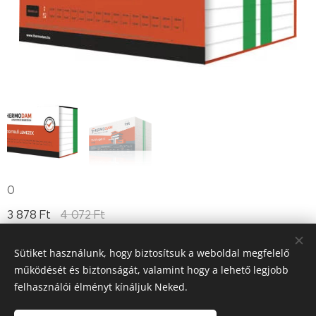
0
3 878
Ft
4 072
Ft
Sütiket használunk, hogy biztosítsuk a weboldal megfelelő
működését és biztonságát, valamint hogy a lehető legjobb
Till "96" Kft Adószán: 11385497-2-05
felhasználói élményt kínáljuk Neked.
Sütik