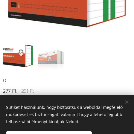
0
277
Ft
291
Ft
Sütiket használunk, hogy biztosítsuk a weboldal megfelelő
működését és biztonságát, valamint hogy a lehető legjobb
Till "96" Kft Adószán: 11385497-2-05
felhasználói élményt kínáljuk Neked.
Sütik