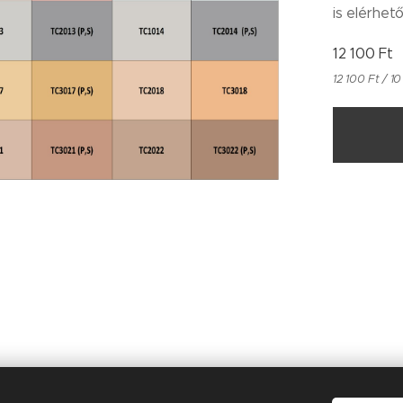
is elérhető
12 100
Ft
12 100 Ft / 10