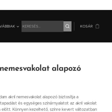
VÁBBIAK
KOSÁR
 nemesvakolat alapozó
m akril nemesvakolat alapozó biztosítja a
tapadást és egységes színárnyalatot az akril vakolat
 előtt. Könnyen kezelhető, színre kevert változatban