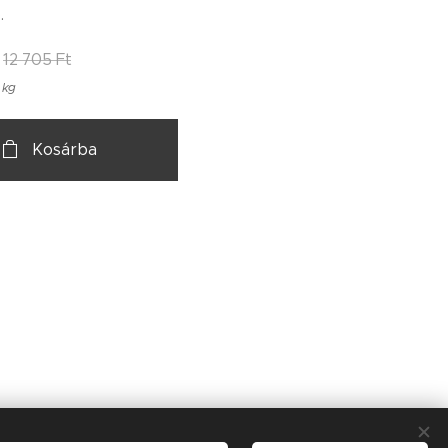
.
12 705
Ft
 kg
Kosárba