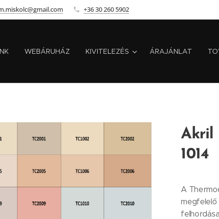
m.miskolc@gmail.com
+36 30 260 5902
INK
WEBÁRUHÁZ
KIVITELEZÉS
ÁRAJÁNLAT
TO
Akril
1014
A Thermoda
megfelelő 
felhordása