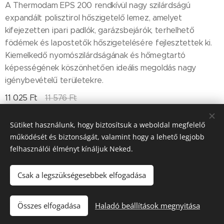
A Thermodam EPS 200 rendkívül nagy szilárdságú
expandált polisztirol hőszigetelő lemez, amelyet
kifejezetten ipari padlók, garázsbejárók, terhelhető
födémek és lapostetők hőszigetelésére fejlesztettek ki.
Kiemelkedő nyomószilárdságának és hőmegtartó
képességének köszönhetően ideális megoldás nagy
igénybevételű területekre.
11 025
Ft
11 576
Ft
Sütiket használunk, hogy biztosítsuk a weboldal megfelelő
működését és biztonságát, valamint hogy a lehető legjobb
Till "96" Kft Adószán: 11385497-2-05
felhasználói élményt kínáljuk Neked.
Sütik
Csak a legszükségesebbek elfogadása
Kosárba
Összes elfogadása
Haladó beállítások megnyitása