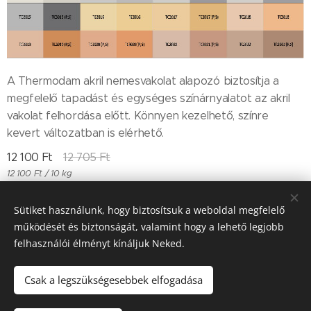
A Thermodam akril nemesvakolat alapozó biztosítja a
megfelelő tapadást és egységes színárnyalatot az akril
vakolat felhordása előtt. Könnyen kezelhető, színre
kevert változatban is elérhető.
12 100
Ft
12 705
Ft
12 100 Ft / 10 kg
Sütiket használunk, hogy biztosítsuk a weboldal megfelelő
működését és biztonságát, valamint hogy a lehető legjobb
Till "96" Kft Adószán: 11385497-2-05
felhasználói élményt kínáljuk Neked.
Sütik
Csak a legszükségesebbek elfogadása