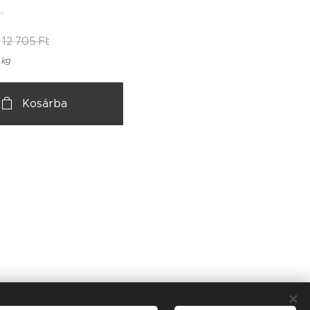
.
12 705
Ft
 kg
Kosárba