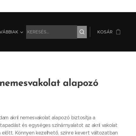
VÁBBIAK
KOSÁR
 nemesvakolat alapozó
m akril nemesvakolat alapozó biztosítja a
tapadást és egységes színárnyalatot az akril vakolat
 előtt. Könnyen kezelhető, színre kevert változatban