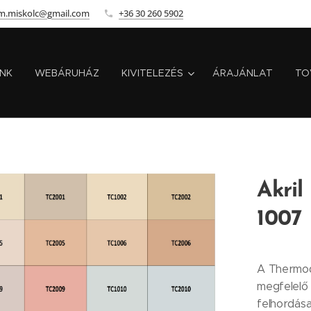
m.miskolc@gmail.com
+36 30 260 5902
INK
WEBÁRUHÁZ
KIVITELEZÉS
ÁRAJÁNLAT
TO
Akril
1007
A Thermoda
megfelelő 
felhordása