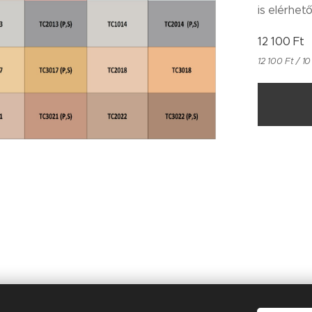
is elérhető
12 100
Ft
12 100 Ft / 10