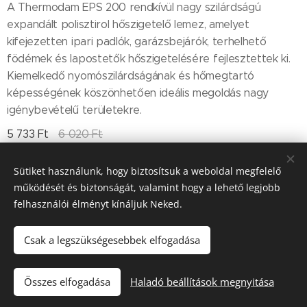
A Thermodam EPS 200 rendkívül nagy szilárdságú
expandált polisztirol hőszigetelő lemez, amelyet
kifejezetten ipari padlók, garázsbejárók, terhelhető
födémek és lapostetők hőszigetelésére fejlesztettek ki.
Kiemelkedő nyomószilárdságának és hőmegtartó
képességének köszönhetően ideális megoldás nagy
igénybevételű területekre.
5 733
Ft
6 020
Ft
Sütiket használunk, hogy biztosítsuk a weboldal megfelelő
működését és biztonságát, valamint hogy a lehető legjobb
Till "96" Kft Adószán: 11385497-2-05
felhasználói élményt kínáljuk Neked.
Sütik
Csak a legszükségesebbek elfogadása
Kosárba
Összes elfogadása
Haladó beállítások megnyitása