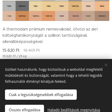
A thermodam prémium nemesvakolat, ötvözi az akri
költséghatékonyságát a szilikon tartósságával,
ellenállóképességével.
15 620
Ft
16 401
Ft
15 620 Ft / 25 kg
Sütiket használunk, hogy biztosítsuk a weboldal megfelelő
működését és biztonságát, valamint hogy a lehető legjobb
Till "96" Kft Adószán: 11385497-2-05
felhasználói élményt kínáljuk Neked.
Sütik
Csak a legszükségesebbek elfogadása
Kosárba
Összes elfogadása
Haladó beállítások megnyitása