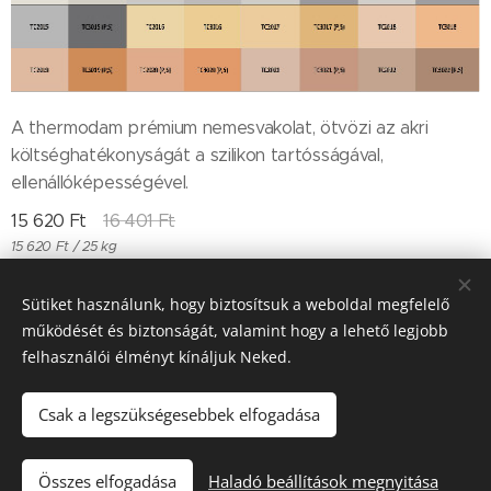
A thermodam prémium nemesvakolat, ötvözi az akri
költséghatékonyságát a szilikon tartósságával,
ellenállóképességével.
15 620
Ft
16 401
Ft
15 620 Ft / 25 kg
Sütiket használunk, hogy biztosítsuk a weboldal megfelelő
működését és biztonságát, valamint hogy a lehető legjobb
Till "96" Kft Adószán: 11385497-2-05
felhasználói élményt kínáljuk Neked.
Sütik
Csak a legszükségesebbek elfogadása
Kosárba
Összes elfogadása
Haladó beállítások megnyitása