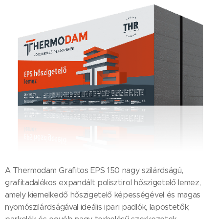
A Thermodam Grafitos EPS 150 nagy szilárdságú,
grafitadalékos expandált polisztirol hőszigetelő lemez,
amely kiemelkedő hőszigetelő képességével és magas
nyomószilárdságával ideális ipari padlók, lapostetők,