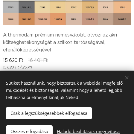
A thermodam prémium nemesvakolat, ötvözi az akri
költséghatékonyságát a szilikon tartósságával,
ellenállóképességével.
15 620
Ft
16 401
Ft
15 620 Ft / 25 kg
Sütiket használunk, hogy biztosítsuk a weboldal megfelelő
működését és biztonságát, valamint hogy a lehető legjobb
Till "96" Kft Adószán: 11385497-2-05
felhasználói élményt kínáljuk Neked.
Sütik
Csak a legszükségesebbek elfogadása
Kosárba
Összes elfogadása
Haladó beállítások megnyitása