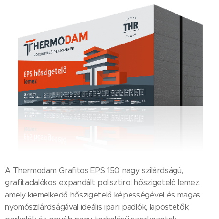
A Thermodam Grafitos EPS 150 nagy szilárdságú,
grafitadalékos expandált polisztirol hőszigetelő lemez,
amely kiemelkedő hőszigetelő képességével és magas
nyomószilárdságával ideális ipari padlók, lapostetők,