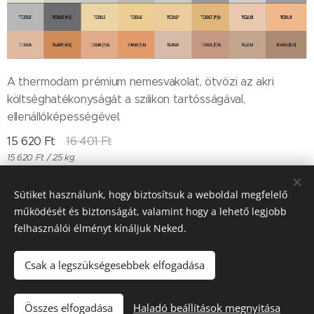
A thermodam prémium nemesvakolat, ötvözi az akri
költséghatékonyságát a szilikon tartósságával,
ellenállóképességével.
15 620
Ft
16 401
Ft
15 620 Ft / 25 kg
Sütiket használunk, hogy biztosítsuk a weboldal megfelelő
működését és biztonságát, valamint hogy a lehető legjobb
Till "96" Kft Adószán: 11385497-2-05
felhasználói élményt kínáljuk Neked.
Sütik
Csak a legszükségesebbek elfogadása
Kosárba
Összes elfogadása
Haladó beállítások megnyitása