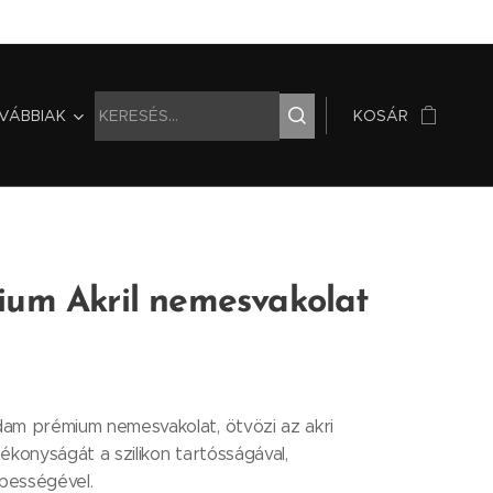
VÁBBIAK
KOSÁR
ium Akril nemesvakolat
am prémium nemesvakolat, ötvözi az akri
ékonyságát a szilikon tartósságával,
épességével.