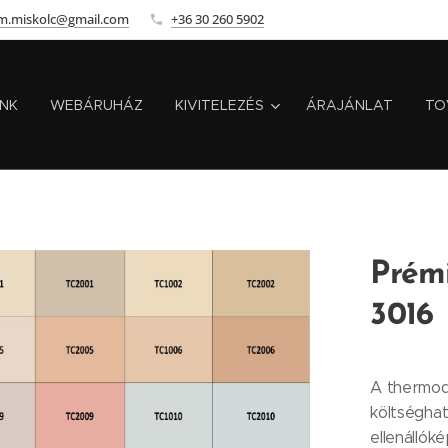
m.miskolc@gmail.com
+36 30 260 5902
INK
WEBÁRUHÁZ
KIVITELEZÉS
ÁRAJÁNLAT
TO
Prém
3016
A thermod
költséghat
ellenállók